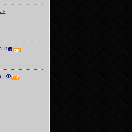
スト
 12個
ター①