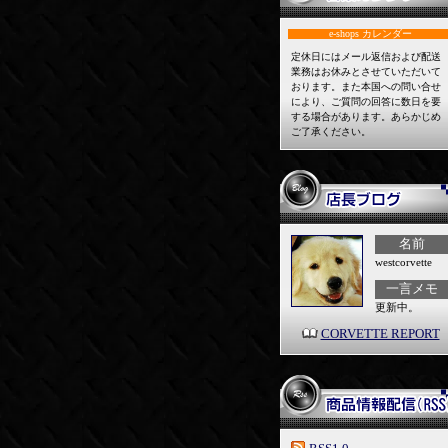
e-shops
カレンダー
定休日にはメール返信および配送
業務はお休みとさせていただいて
おります。また本国への問い合せ
により、ご質問の回答に数日を要
する場合があります。あらかじめ
ご了承ください。
名前
westcorvette
一言メモ
更新中。
CORVETTE REPORT