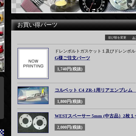
お買い得パーツ
並び順を変更
お
ドレンボルトガスケット１及びドレンボル
G様ご注文パーツ
1,740円(税抜)
コルベット C4 ZR-1用リアエンブレム
1,800円(税抜)
WESTスペーサー 5mm (中古品）2枚
2,000円(税抜)