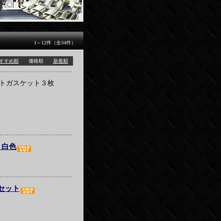
1～12件（全34件）
すすめ順
価格順
新着順
トガスケット３枚
 白色
１セット