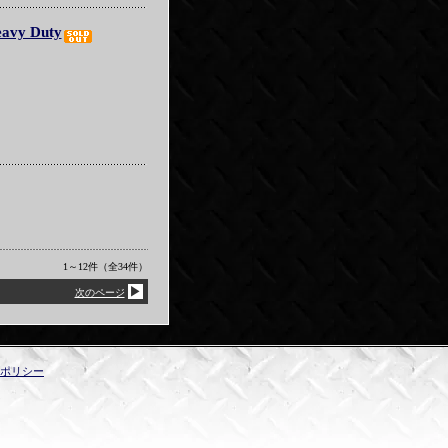
avy Duty
1～12件（全34件）
▶
次のページ
ポリシー