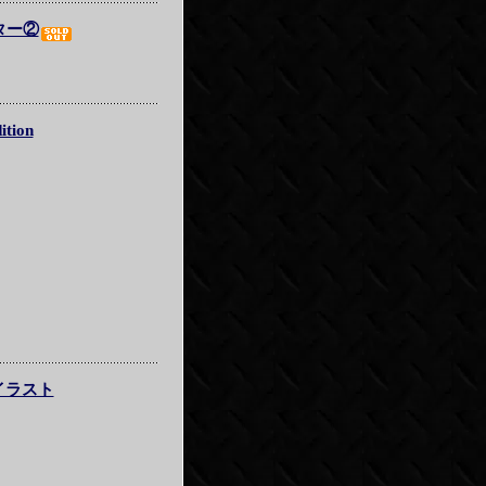
ター②
tion
イラスト