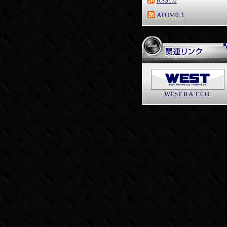
RSS1.0
ATOM0.3
WEST R＆T CO.