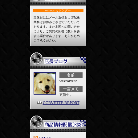
e-shops
カレンダー
定休日にはメール返信および配送
業務はお休みとさせていただいて
おります。また本国への問い合せ
により、ご質問の回答に数日を要
する場合があります。あらかじめ
ご了承ください。
名前
westcorvette
一言メモ
更新中。
CORVETTE REPORT