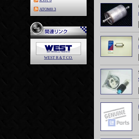
RSS1.0
ATOM0.3
WEST R＆T CO.