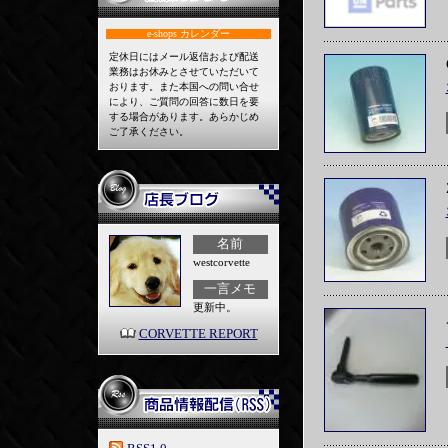
e-shops
カレンダー
定休日にはメール返信および配送
業務はお休みとさせていただいて
おります。また本国への問い合せ
により、ご質問の回答に数日を要
する場合があります。あらかじめ
ご了承ください。
名前
westcorvette
一言メモ
更新中。
CORVETTE REPORT