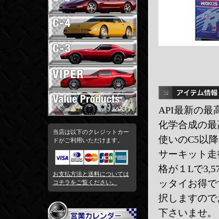
API最新の最
化学合成の最高
当店は以下のクレジットカー
使いのC5以
ドがご利用いただけます。
サーキット走
格が１Lで3,
お支払方法と送料については
ッタイお得で
コチラをご覧ください。
択しますので
下さいませ。