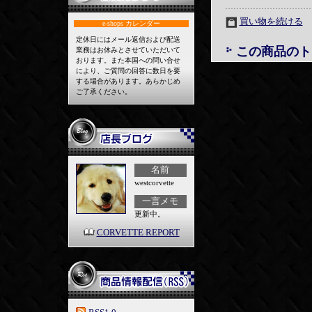
買い物を続ける
e-shops
カレンダー
定休日にはメール返信および配送
この商品のト
業務はお休みとさせていただいて
おります。また本国への問い合せ
により、ご質問の回答に数日を要
する場合があります。あらかじめ
ご了承ください。
名前
westcorvette
一言メモ
更新中。
CORVETTE REPORT