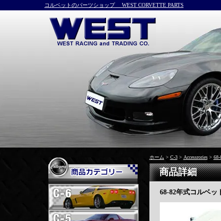
コルベットのパーツショップ WEST CORVETTE PARTS
ホーム
>
C-3
>
Accessrories
>
6
商品詳細
68-82年式コルベ