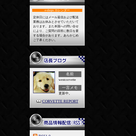
e-shops
カレンダー
定休日にはメール返信および配送
業務はお休みとさせていただいて
おります。また本国への問い合せ
により、ご質問の回答に数日を要
する場合があります。あらかじめ
ご了承ください。
名前
westcorvette
一言メモ
更新中。
CORVETTE REPORT