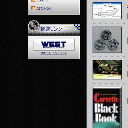
RSS1.0
ATOM0.3
WEST R＆T CO.