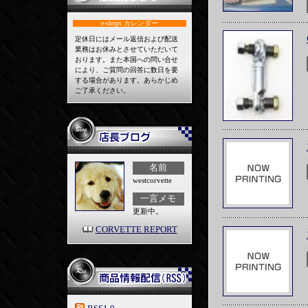
e-shops
カレンダー
定休日にはメール返信および配送
業務はお休みとさせていただいて
おります。また本国への問い合せ
により、ご質問の回答に数日を要
する場合があります。あらかじめ
ご了承ください。
名前
westcorvette
一言メモ
更新中。
CORVETTE REPORT